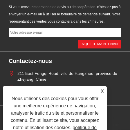
Si vous avez une demande de devis ou de coopération, n'hésitez pas à
envoyer un e-mail ou à utiliser le formulaire de demande suivant. Notre
représentant des ventes vous contactera dans les 24 heures.
Contactez-nous
211 East Fengqi Road, ville de Hangzhou, province du
Zhejiang, Chine
+86-18158514197
X
zhaoyingjie@grandind.com
Nous utilisons des cookies pour vous offrir
une meilleure expérience de navigation,
analyser le trafic du site et personnaliser le
politique de
contenu. En utilisant ce site, vous acceptez
Links
Sitemap
RSS
XML
confidentialité
notre utilisation des cookies.
politique de