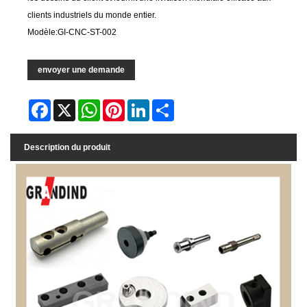
clients industriels du monde entier.
Modèle:GI-CNC-ST-002
envoyer une demande
Facebook
X
WhatsApp
Pinterest
LinkedIn
Share
Description du produit