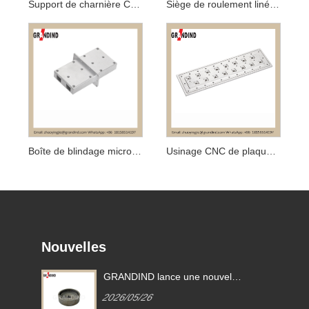
Support de charnière CNC AL 6016-T6
Siège de roulement linéaire CNC
Boîte de blindage micro-ondes EMI/RFI de précision CNC
Usinage CNC de plaques de précision
Nouvelles
GRANDIND lance une nouvelle
douille cylindrique filetée en
2026/05/26
n
acier usiné CNC GI-CNC-ST-