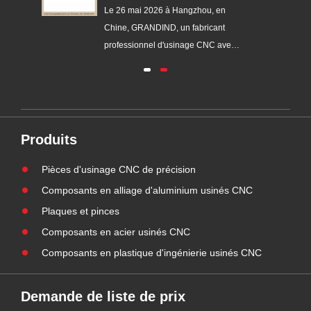
 GI-
009
Le 26 mai 2026 à Hangzhou, en
Chine, GRANDIND, un fabricant
ec
professionnel d'usinage CNC avec
s
plus de 20 ans d'expérience dans
le
l'industrie, a officiellement lancé la
nouvelle douille cylindrique filetée
er
en acier GI-CNC-ST-009. Ce
e
composant a été développé pour
Produits
r
répondre à la demande de pièces
de posit......
Pièces d'usinage CNC de précision
Composants en alliage d'aluminium usinés CNC
Plaques et pinces
Composants en acier usinés CNC
Composants en plastique d'ingénierie usinés CNC
Demande de liste de prix