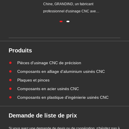
-SST-003
e, GRANDIND, un fabricant
Chine, GRANDIND, un fabr
essionnel d'usinage CNC avec
professionnel d'usinage 
 de 20 ans d'expérience dans
plus de 20 ans d'expérien
ustrie, a officiellement lancé le
l'industrie, a officiellement
el arbre d'entraînement de
nouvelle douille cylindrique
se à dents électrique en acier
en acier GI-CNC-ST-009. 
ydable GI-CNC-SST-003. Ce
composant a été développ
Produits
osant a été développé pour
répondre à la demande de
dre......
de posit......
Pièces d'usinage CNC de précision
Composants en alliage d'aluminium usinés CNC
Plaques et pinces
Composants en acier usinés CNC
Composants en plastique d'ingénierie usinés CNC
Demande de liste de prix
Si vous avez une demande de devis ou de coopération, n'hésitez pas à