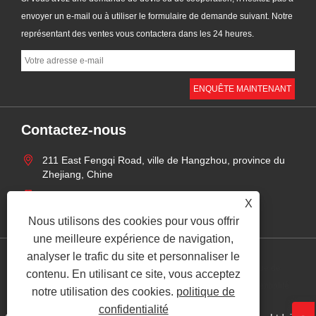
envoyer un e-mail ou à utiliser le formulaire de demande suivant. Notre
représentant des ventes vous contactera dans les 24 heures.
Contactez-nous
211 East Fengqi Road, ville de Hangzhou, province du
Zhejiang, Chine
+86-18158514197
X
zhaoyingjie@grandind.com
Nous utilisons des cookies pour vous offrir
une meilleure expérience de navigation,
analyser le trafic du site et personnaliser le
politique de
contenu. En utilisant ce site, vous acceptez
Links
Sitemap
RSS
XML
confidentialité
notre utilisation des cookies.
politique de
confidentialité